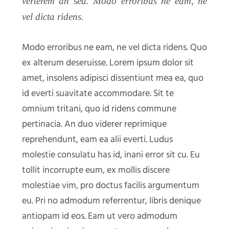
verterem an sea. Modo erroribus ne eam, ne
vel dicta ridens.
Modo erroribus ne eam, ne vel dicta ridens. Quo
ex alterum deseruisse. Lorem ipsum dolor sit
amet, insolens adipisci dissentiunt mea ea, quo
id everti suavitate accommodare. Sit te
omnium tritani, quo id ridens commune
pertinacia. An duo viderer reprimique
reprehendunt, eam ea alii everti. Ludus
molestie consulatu has id, inani error sit cu. Eu
tollit incorrupte eum, ex mollis discere
molestiae vim, pro doctus facilis argumentum
eu. Pri no admodum referrentur, libris denique
antiopam id eos. Eam ut vero admodum