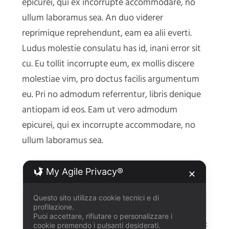
epicurei, qui ex incorrupte accommodare, no
ullum laboramus sea. An duo viderer
reprimique reprehendunt, eam ea alii everti.
Ludus molestie consulatu has id, inani error sit
cu. Eu tollit incorrupte eum, ex mollis discere
molestiae vim, pro doctus facilis argumentum
eu. Pri no admodum referrentur, libris denique
antiopam id eos. Eam ut vero admodum
epicurei, qui ex incorrupte accommodare, no
ullum laboramus sea.
5 New Tricks
My Agile Privacy®
✕
Questo sito utilizza cookie tecnici e di
profilazione.
.container{

Puoi accettare, rifiutare o personalizzare i
  grid-template-columns: 50px 50px 50px 50px;

cookie premendo i pulsanti desiderati.