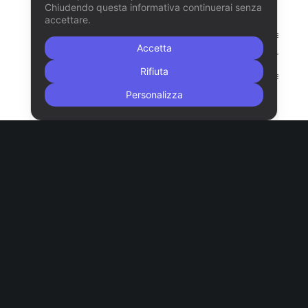
Chiudendo questa informativa continuerai senza
  grid-template-rows: auto;

accettare.
  grid-template-areas: "header header header head
Accetta
                       "main main . sidebar"

Rifiuta
                       "footer footer footer foot
Personalizza
Ludus molestie consulatu has id, inani error sit
cu. Eu tollit incorrupte eum, ex mollis discere
molestiae vim, pro doctus facilis argumentum
eu. Pri no admodum referrentur, libris denique
antiopam id eos. Consul scaevola no ius,
ponderum repudiandae no sed, labore aliquid
verterem an sea.