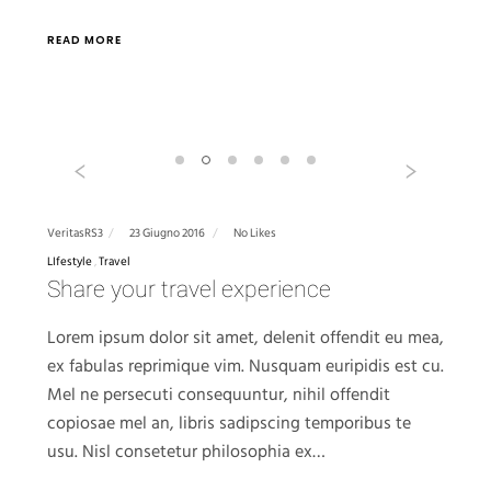
READ MORE
Previous
Next
VeritasRS3
23 Giugno 2016
No Likes
LIfestyle
Travel
Share your travel experience
Lorem ipsum dolor sit amet, delenit offendit eu mea,
ex fabulas reprimique vim. Nusquam euripidis est cu.
Mel ne persecuti consequuntur, nihil offendit
copiosae mel an, libris sadipscing temporibus te
usu. Nisl consetetur philosophia ex…