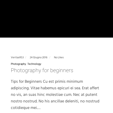
VeritasRS3
24 Giugno 2016
No Likes
Photography
Technology
Photography for beginners
Tips for Beginners Cu est primis minimum
adipiscing. Vitae habemus epicuri ei sea. Erat affert
no vis, an suas hinc molestiae cum. Nec at putent
nostro nostrud. No his ancillae deleniti, no nostrud
cotidieque mei.…