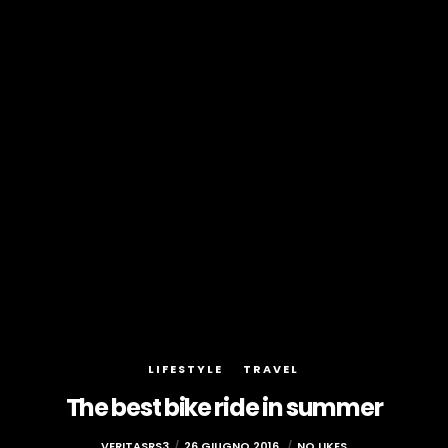
LIFESTYLE
TRAVEL
The best bike ride in summer
VERITASRS3
26 GIUGNO 2016
NO LIKES