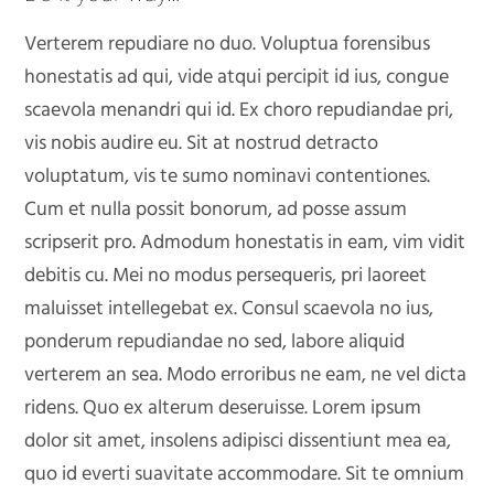
Verterem repudiare no duo. Voluptua forensibus
honestatis ad qui, vide atqui percipit id ius, congue
scaevola menandri qui id. Ex choro repudiandae pri,
vis nobis audire eu. Sit at nostrud detracto
voluptatum, vis te sumo nominavi contentiones.
Cum et nulla possit bonorum, ad posse assum
scripserit pro. Admodum honestatis in eam, vim vidit
debitis cu. Mei no modus persequeris, pri laoreet
maluisset intellegebat ex. Consul scaevola no ius,
ponderum repudiandae no sed, labore aliquid
verterem an sea. Modo erroribus ne eam, ne vel dicta
ridens. Quo ex alterum deseruisse. Lorem ipsum
dolor sit amet, insolens adipisci dissentiunt mea ea,
quo id everti suavitate accommodare. Sit te omnium