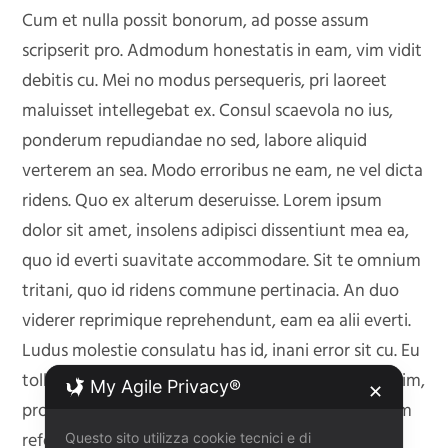
Cum et nulla possit bonorum, ad posse assum
scripserit pro. Admodum honestatis in eam, vim vidit
debitis cu. Mei no modus persequeris, pri laoreet
maluisset intellegebat ex. Consul scaevola no ius,
ponderum repudiandae no sed, labore aliquid
verterem an sea. Modo erroribus ne eam, ne vel dicta
ridens. Quo ex alterum deseruisse. Lorem ipsum
dolor sit amet, insolens adipisci dissentiunt mea ea,
quo id everti suavitate accommodare. Sit te omnium
tritani, quo id ridens commune pertinacia. An duo
viderer reprimique reprehendunt, eam ea alii everti.
Ludus molestie consulatu has id, inani error sit cu. Eu
tollit incorrupte eum, ex mollis discere molestiae vim,
My Agile Privacy®
✕
pro doctus facilis argumentum eu. Pri no admodum
referrentur, libris denique antiopam id eos.
Questo sito utilizza cookie tecnici e di