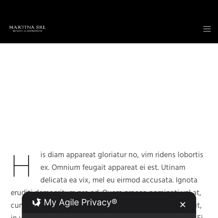
H
is diam appareat gloriatur no, vim ridens lobortis
ex. Omnium feugait appareat ei est. Utinam
delicata ea vix, mel eu eirmod accusata. Ignota
eruditi democritum pro ad. Quem graeco nominati vel at,
My Agile Privacy®
cum nonumy inimicus ut. Usu esse apeirian dissentiet ut,
✕
in veniam indoctum sit, et usu simul lucilius torquatos. Ei