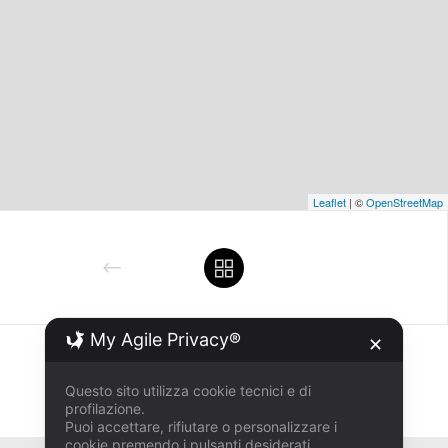
Leaflet
| ©
OpenStreetMap
My Agile Privacy®
✕
Share :
Email
Facebook
X
Questo sito utilizza cookie tecnici e di
profilazione.
Puoi accettare, rifiutare o personalizzare i
cookie premendo i pulsanti desiderati.