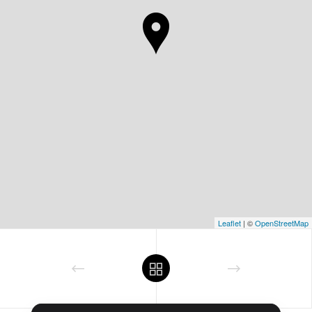
Leaflet
| ©
OpenStreetMap