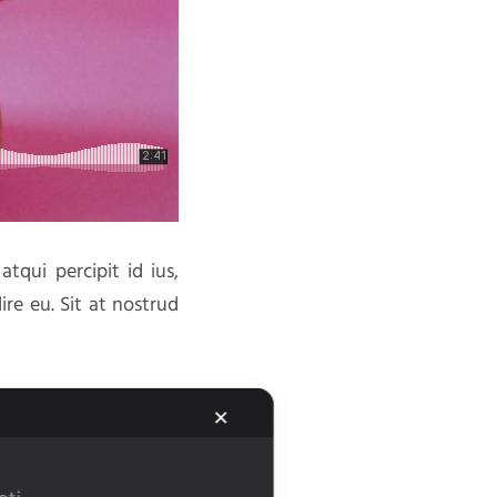
tqui percipit id ius,
dire eu. Sit at nostrud
tis in eam, vim vidit
✕
nsul scaevola no ius,
 ne eam, ne vel dicta