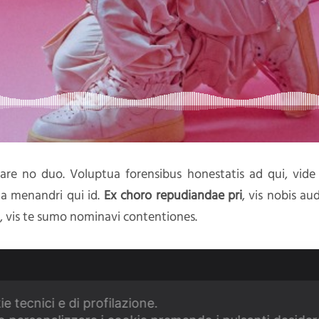
are no duo. Voluptua forensibus honestatis ad qui, vide a
a menandri qui id.
Ex choro repudiandae pri
, vis nobis au
 vis te sumo nominavi contentiones.
bonorum, ad posse assum scripserit pro. Admodum honesta
odus persequeris, pri laoreet maluisset intellegebat ex. Co
 no sed, labore aliquid verterem an sea. Modo erroribus
ie tecnici e di profilazione.