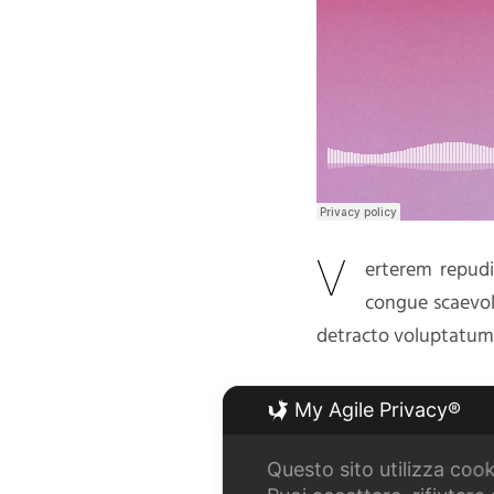
V
erterem repudi
congue scaevol
detracto voluptatum,
Cum et nulla possit 
My Agile Privacy®
debitis cu. Mei no m
ponderum repudiandae
Questo sito utilizza cook